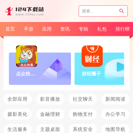
首页
手游
应用
资讯
专辑
礼包
排行榜
点众快看小说
财经圈子
全部应用
影音播放
社交聊天
新闻阅读
摄影美化
金融理财
购物支付
办公学习
生活服务
主题桌面
系统安全
地图导航