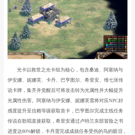
光卡以救世之光卡组为核心，包含桑迪、阿塞纳与
伊安娜、妮娜芙、卡丹、巴亨图尔、希里安、维七张传
说卡牌，集齐并觉醒后可将攻击转为光属性并大幅提升
光属性伤害。阿塞纳与伊安娜、妮娜芙需将对应NPC好
感度提升至信赖等级获取首卡，巴亨图尔完成主线任务
传说在歌唱直接获取，希里安通过卢特兰东部冒险之书
进度达80%解锁，卡丹需完成成就任务受伤的鸟的眼泪，