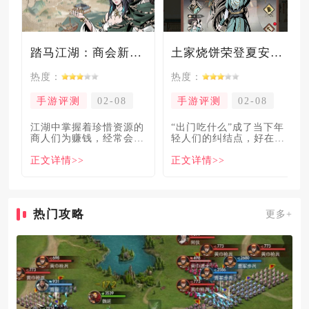
踏马江湖：商会新玩法坑惨奸商，拼多多砍一砍洗脑夏安！
土家烧饼荣登夏安必吃榜？烧饼西施摇身成流量网红！
热度：
热度：
手游评测
02-08
手游评测
02-08
​江湖中掌握着珍惜资源的
“出门吃什么”成了当下年
商人们为赚钱，经常会让
轻人们的纠结点，好在美
自己贩卖的商品溢价数
食必吃榜的出现，为大伙
正文详情>>
正文详情>>
倍，
解
热门攻略
更多+