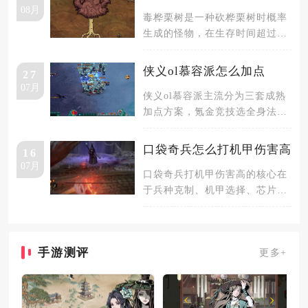
08月
毒桦栗树是一种砍桦栗树时概率
生成的怪物，在生存时间超过三
天之后才会有概率出现，前三天
是一定
侠义ol慕容派怎么加点
27
07月
侠义ol慕容派主流分为三套成熟
加点方案，氪金竞技选全身法、
平民副本选全力、均衡混玩采用
3根
口袋奇兵怎么打机甲伤害高
16
07月
口袋奇兵打机甲伤害高的核心在
于兵种克制、机甲选择、芯片搭
配、阵型站位与英雄联动，五者
结合才
手游测评
更多+