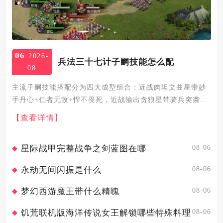
06
2026-
兵法三十七计子嗣技能怎么配
08
主流子嗣技能搭配分为四大成型组合：近战肉坦文曲星带妙
手丹心+仁者无敌+悍不畏死，近战输出贪狼星带骑兵突袭
+威吓+反骨，平民远程天蓬星带苍狼啸+无极兵法+怒战不
【查看详情】
休，顶配远程武曲星搭配劳燕分飞+不死之身+睚眦必报，所
有搭配均围绕...
08-06
星际战甲完整战争之剑蓝图在哪
08-06
永劫无间闪振是什么
08-06
梦幻西游魔王带什么精魄
08-06
饥荒联机版海洋传说女王解锁哪些特殊料理