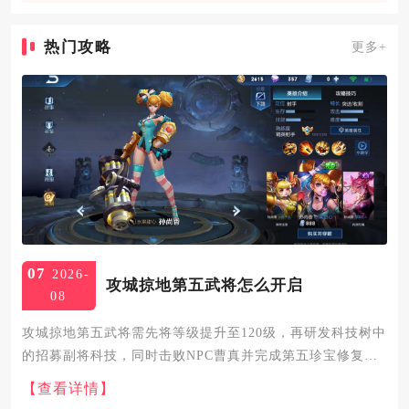
热门攻略
更多+
07
2026-
攻城掠地第五武将怎么开启
08
攻城掠地第五武将需先将等级提升至120级，再研发科技树中
的招募副将科技，同时击败NPC曹真并完成第五珍宝修复，
即可开启副将形式的第五武将，150级后解锁丝绸之路功能可
【查看详情】
实现五主将同阵作战。120级是开启第五武将的基础门槛，等