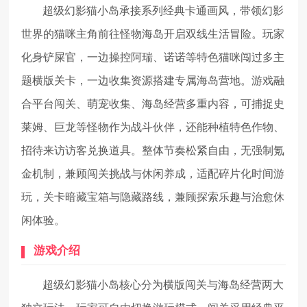
超级幻影猫小岛承接系列经典卡通画风，带领幻影
世界的猫咪主角前往怪物海岛开启双线生活冒险。玩家
化身铲屎官，一边操控阿瑞、诺诺等特色猫咪闯过多主
题横版关卡，一边收集资源搭建专属海岛营地。游戏融
合平台闯关、萌宠收集、海岛经营多重内容，可捕捉史
莱姆、巨龙等怪物作为战斗伙伴，还能种植特色作物、
招待来访访客兑换道具。整体节奏松紧自由，无强制氪
金机制，兼顾闯关挑战与休闲养成，适配碎片化时间游
玩，关卡暗藏宝箱与隐藏路线，兼顾探索乐趣与治愈休
闲体验。
游戏介绍
超级幻影猫小岛核心分为横版闯关与海岛经营两大