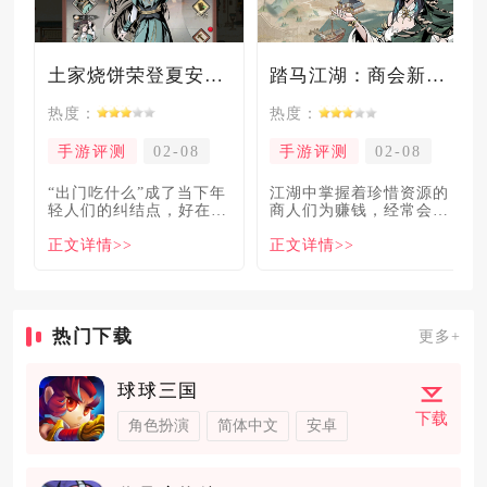
土家烧饼荣登夏安必吃榜？烧饼西施摇身成流量网红！
踏马江湖：商会新玩法坑惨奸商，拼多多砍一砍洗脑夏安！
热度：
热度：
手游评测
02-08
手游评测
02-08
“出门吃什么”成了当下年
​江湖中掌握着珍惜资源的
轻人们的纠结点，好在美
商人们为赚钱，经常会让
食必吃榜的出现，为大伙
自己贩卖的商品溢价数
正文详情>>
正文详情>>
解
倍，
热门下载
更多+
球球三国
下载
角色扮演
简体中文
安卓