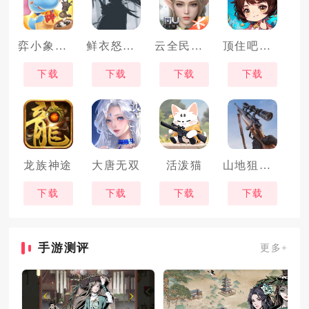
弈小象棋院
鲜衣怒马曾少年
云全民奇迹2
顶住吧兄弟
下载
下载
下载
下载
龙族神途
大唐无双
活泼猫
山地狙击手冬季射击
下载
下载
下载
下载
手游测评
更多+